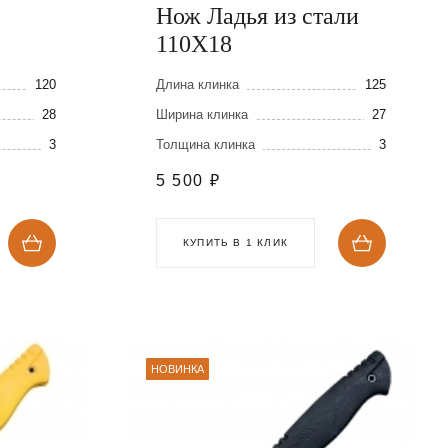
Нож Ладья из стали
110Х18
120
Длина клинка
125
28
Ширина клинка
27
3
Толщина клинка
3
5 500
₽
КУПИТЬ В 1 КЛИК
НОВИНКА