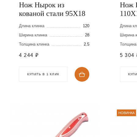
Нож Нырок из
Нож Б
кованой стали 95Х18
110Х
Длина клинка
120
Длина кл
Ширина клинка
28
Ширина 
Толщина клинка
2.5
Толщина
4 244
₽
5 304
КУПИТЬ В 1 КЛИК
КУПИ
НОВИНКА