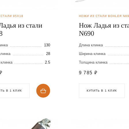
 СТАЛИ 95Х18
НОЖИ ИЗ СТАЛИ BOHLER N6
Ладья из стали
Нож Ладья из ст
8
N690
инка
130
Длина клинка
клинка
28
Ширина клинка
 клинка
2.5
Толщина клинка
₽
9 785
₽
ТЬ В 1 КЛИК
КУПИТЬ В 1 КЛИК