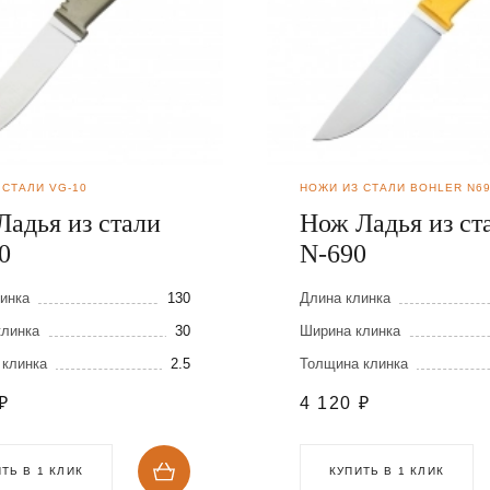
 СТАЛИ VG-10
НОЖИ ИЗ СТАЛИ BOHLER N6
Ладья из стали
Нож Ладья из ст
0
N-690
инка
130
Длина клинка
клинка
30
Ширина клинка
 клинка
2.5
Толщина клинка
₽
4 120
₽
ТЬ В 1 КЛИК
КУПИТЬ В 1 КЛИК