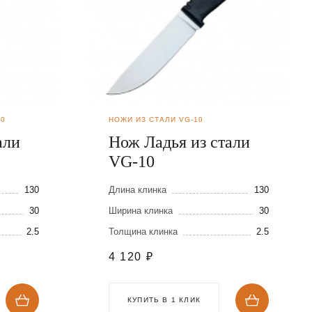
90
НОЖИ ИЗ СТАЛИ VG-10
али
Нож Ладья из стали
VG-10
130
Длина клинка
130
30
Ширина клинка
30
2.5
Толщина клинка
2.5
4 120
₽
КУПИТЬ В 1 КЛИК