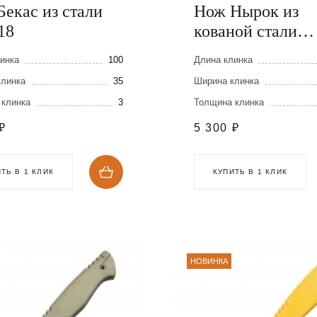
екас из стали
Нож Нырок из
18
кованой стали
Х12МФ
инка
100
Длина клинка
клинка
35
Ширина клинка
 клинка
3
Толщина клинка
₽
5 300
₽
ТЬ В 1 КЛИК
КУПИТЬ В 1 КЛИК
НОВИНКА