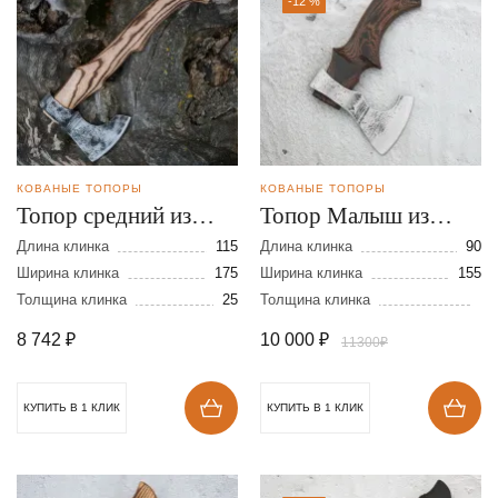
-12 %
КОВАНЫЕ ТОПОРЫ
КОВАНЫЕ ТОПОРЫ
Топор средний из
Топор Малыш из
стали 9ХС
стали 9ХС
Длина клинка
115
Длина клинка
90
Ширина клинка
175
Ширина клинка
155
Толщина клинка
25
Толщина клинка
8 742
₽
10 000
₽
11300₽
КУПИТЬ В 1 КЛИК
КУПИТЬ В 1 КЛИК