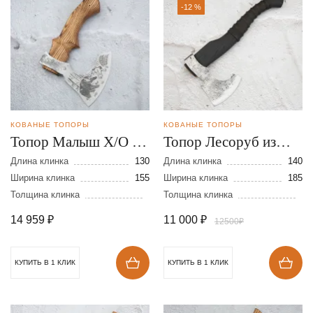
-12 %
КОВАНЫЕ ТОПОРЫ
КОВАНЫЕ ТОПОРЫ
Топор Малыш Х/О из
Топор Лесоруб из
стали 9ХС
стали 9ХС
Длина клинка
130
Длина клинка
140
Ширина клинка
155
Ширина клинка
185
Толщина клинка
Толщина клинка
14 959
₽
11 000
₽
12500₽
КУПИТЬ В 1 КЛИК
КУПИТЬ В 1 КЛИК