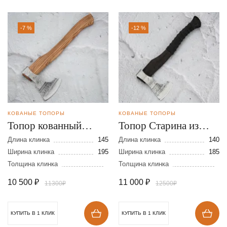
-7 %
-12 %
КОВАНЫЕ ТОПОРЫ
КОВАНЫЕ ТОПОРЫ
Топор кованный
Топор Старина из
Классический из
стали 9ХС
Длина клинка
145
Длина клинка
140
стали 9ХС
Ширина клинка
195
Ширина клинка
185
Толщина клинка
Толщина клинка
10 500
₽
11 000
₽
11300₽
12500₽
КУПИТЬ В 1 КЛИК
КУПИТЬ В 1 КЛИК