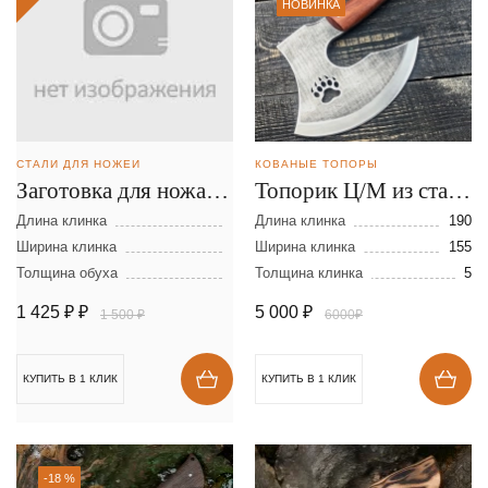
НОВИНКА
СТАЛИ ДЛЯ НОЖЕЙ
КОВАНЫЕ ТОПОРЫ
Заготовка для ножа из
Топорик Ц/М из стали
стали D-2 размеры:
AUS8
Длина клинка
Длина клинка
190
300х40х2,5 мм
Ширина клинка
Ширина клинка
155
Толщина обуха
Толщина клинка
5
1 425 ₽
₽
5 000
₽
1 500 ₽
6000₽
КУПИТЬ В 1 КЛИК
КУПИТЬ В 1 КЛИК
-18 %