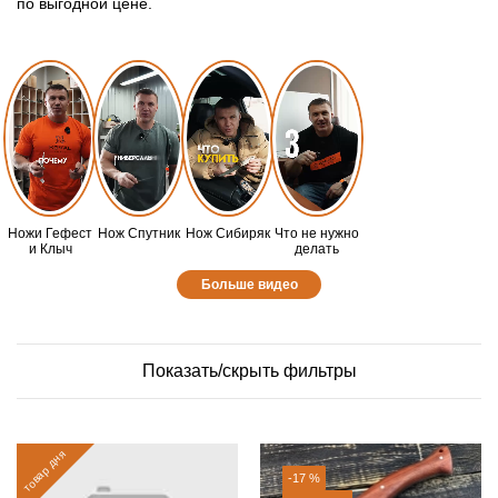
по выгодной цене.
Ножи Гефест
Нож Спутник
Нож Сибиряк
Что не нужно
и Клыч
делать
Больше видео
Показать/скрыть фильтры
товар дня
-17 %