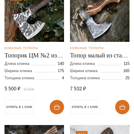
КОВАНЫЕ ТОПОРЫ
КОВАНЫЕ ТОПОРЫ
Топорик ЦМ №2 из
Топор малый из стали
стали 95Х18
9ХС
Длина клинка
140
Длина клинка
115
Ширина клинка
175
Ширина клинка
165
Толщина клинка
4
Толщина клинка
25
5 500
₽
7 532
₽
6700₽
КУПИТЬ В 1 КЛИК
КУПИТЬ В 1 КЛИК