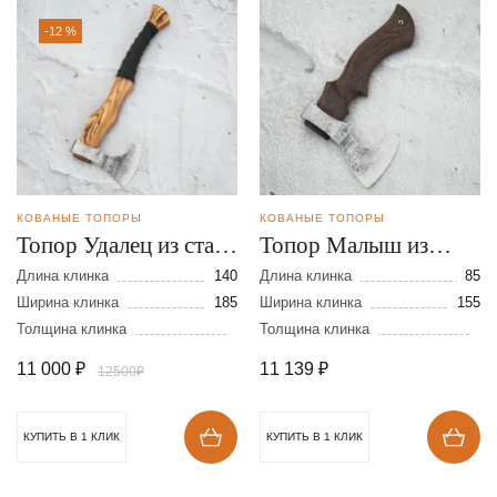
-12 %
КОВАНЫЕ ТОПОРЫ
КОВАНЫЕ ТОПОРЫ
Топор Удалец из стали
Топор Малыш из
9ХС
стали 9ХС
Длина клинка
140
Длина клинка
85
Ширина клинка
185
Ширина клинка
155
Толщина клинка
Толщина клинка
11 000
₽
11 139
₽
12500₽
КУПИТЬ В 1 КЛИК
КУПИТЬ В 1 КЛИК