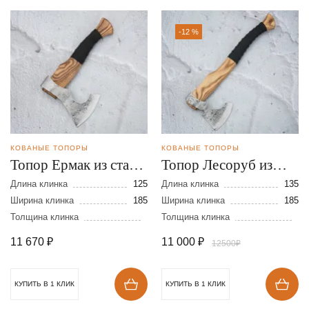
-12 %
КОВАНЫЕ ТОПОРЫ
КОВАНЫЕ ТОПОРЫ
Топор Ермак из стали
Топор Лесоруб из
9ХС
стали 9ХС
Длина клинка
125
Длина клинка
135
Ширина клинка
185
Ширина клинка
185
Толщина клинка
Толщина клинка
11 670
₽
11 000
₽
12500₽
КУПИТЬ В 1 КЛИК
КУПИТЬ В 1 КЛИК