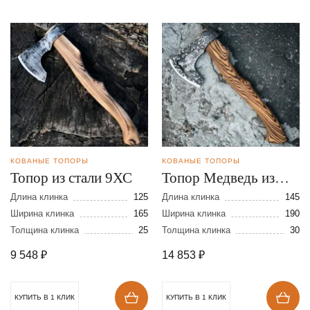
КОВАНЫЕ ТОПОРЫ
КОВАНЫЕ ТОПОРЫ
Топор из стали 9ХС
Топор Медведь из
стали 9ХС с
Длина клинка
125
Длина клинка
145
Ширина клинка
165
художественным
Ширина клинка
190
Толщина клинка
25
Толщина клинка
30
оформлением
9 548
₽
14 853
₽
КУПИТЬ В 1 КЛИК
КУПИТЬ В 1 КЛИК