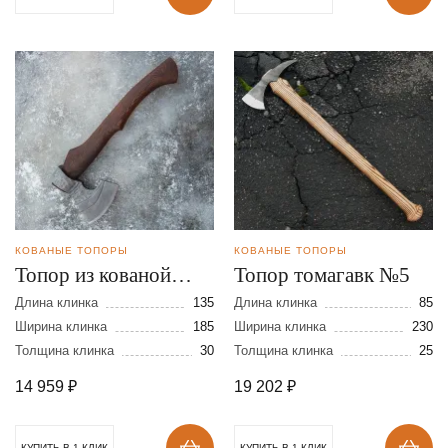
КОВАНЫЕ ТОПОРЫ
КОВАНЫЕ ТОПОРЫ
Топор из кованой
Топор томагавк №5
стали 9ХС с Х/О
Длина клинка
135
Длина клинка
85
Ширина клинка
185
Ширина клинка
230
Толщина клинка
30
Толщина клинка
25
14 959
₽
19 202
₽
КУПИТЬ В 1 КЛИК
КУПИТЬ В 1 КЛИК