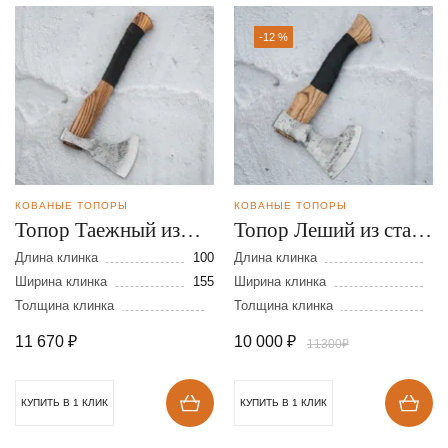
-12 %
КОВАНЫЕ ТОПОРЫ
КОВАНЫЕ ТОПОРЫ
Топор Таежный из
Топор Леший из стали
стали 9ХС
9ХС
Длина клинка
100
Длина клинка
Ширина клинка
155
Ширина клинка
Толщина клинка
Толщина клинка
11 670
₽
10 000
₽
11300₽
КУПИТЬ В 1 КЛИК
КУПИТЬ В 1 КЛИК