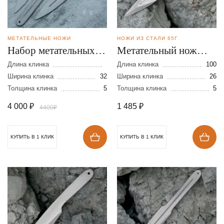
МЕТАТЕЛЬНЫЕ НОЖИ
НОЖИ ИЗ СТАЛИ 65Г
Набор метательных
Метательный нож
ножей Хищник из
Неукрытый из стали
Длина клинка
Длина клинка
100
стали 65Г
Ширина клинка
32
65Г
Ширина клинка
26
Толщина клинка
5
Толщина клинка
5
4 000
₽
1 485
₽
4400₽
КУПИТЬ В 1 КЛИК
КУПИТЬ В 1 КЛИК