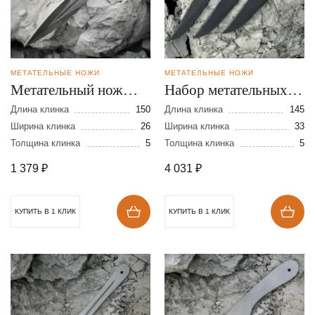
МЕТАТЕЛЬНЫЕ НОЖИ
МЕТАТЕЛЬНЫЕ НОЖИ
Метательный нож
Набор метательных
Горец из стали 65Г
ножей Осётр из стали
Длина клинка
150
Длина клинка
145
Ширина клинка
26
65Г
Ширина клинка
33
Толщина клинка
5
Толщина клинка
5
1 379
₽
4 031
₽
КУПИТЬ В 1 КЛИК
КУПИТЬ В 1 КЛИК