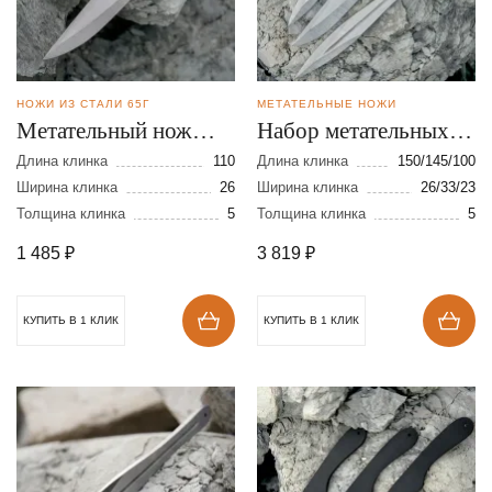
НОЖИ ИЗ СТАЛИ 65Г
МЕТАТЕЛЬНЫЕ НОЖИ
Метательный нож
Набор метательных
Осётр-мини из стали
ножей из стали 65Г
Длина клинка
110
Длина клинка
150/145/100
65Г
Ширина клинка
26
Ширина клинка
26/33/23
Толщина клинка
5
Толщина клинка
5
1 485
₽
3 819
₽
КУПИТЬ В 1 КЛИК
КУПИТЬ В 1 КЛИК