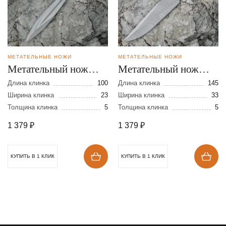
МЕТАТЕЛЬНЫЕ НОЖИ
МЕТАТЕЛЬНЫЕ НОЖИ
Метательный нож
Метательный нож
Горец мини из стали
Осётр из стали 65Г
Длина клинка
100
Длина клинка
145
65Г
Ширина клинка
23
Ширина клинка
33
Толщина клинка
5
Толщина клинка
5
1 379
₽
1 379
₽
КУПИТЬ В 1 КЛИК
КУПИТЬ В 1 КЛИК