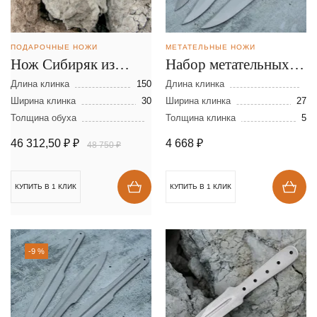
ПОДАРОЧНЫЕ НОЖИ
МЕТАТЕЛЬНЫЕ НОЖИ
Нож Сибиряк из
Набор метательных
ламинированной
ножей Осётр - мини
Длина клинка
150
Длина клинка
стали
Ширина клинка
30
из стали 65Г
Ширина клинка
27
Толщина обуха
Толщина клинка
5
46 312,50 ₽
₽
4 668
₽
48 750 ₽
КУПИТЬ В 1 КЛИК
КУПИТЬ В 1 КЛИК
-9 %