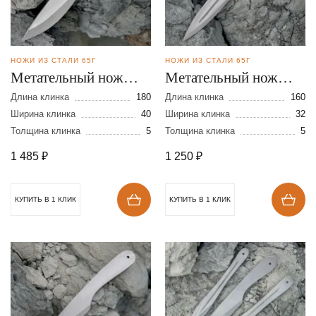
НОЖИ ИЗ СТАЛИ 65Г
НОЖИ ИЗ СТАЛИ 65Г
Метательный нож
Метательный нож
Вымпел 2 из стали
Хищник из стали 65Г
Длина клинка
180
Длина клинка
160
65Г
Ширина клинка
40
Ширина клинка
32
Толщина клинка
5
Толщина клинка
5
1 485
₽
1 250
₽
КУПИТЬ В 1 КЛИК
КУПИТЬ В 1 КЛИК